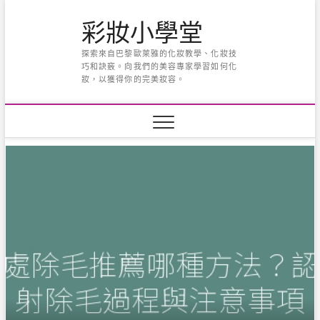
Skip
彩妝小學堂
to
content
探索來自巴黎歐萊雅的化妝教學、化妝技
巧和訣竅。向我們的美容專家學習如何化
妝，以獲得你的完美妝容。