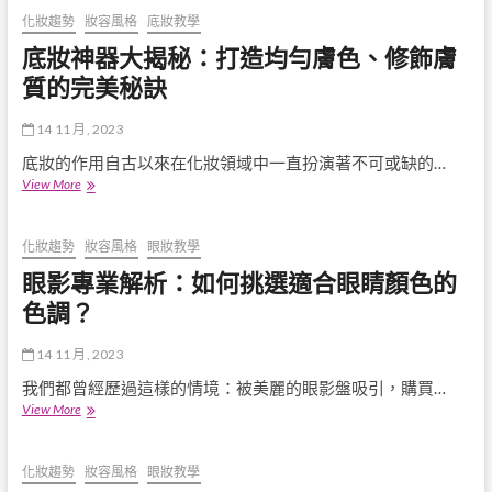
要
密：
化妝趨勢
妝容風格
底妝教學
留
選
底妝神器大揭秘：打造均勻膚色、修飾膚
意
對
品
粉
質的完美秘訣
質
底
控
液、
制
14 11 月, 2023
粉
能
餅、
底妝的作用自古以來在化妝領域中一直扮演著不可或缺的…
力”
妝
底
View More
前
妝
乳，
神
打
器
化妝趨勢
妝容風格
眼妝教學
造
大
眼影專業解析：如何挑選適合眼睛顏色的
完
揭
美
秘：
色調？
膚
打
色！
造
14 11 月, 2023
均
勻
我們都曾經歷過這樣的情境：被美麗的眼影盤吸引，購買…
膚
眼
View More
色、
影
修
專
飾
業
化妝趨勢
妝容風格
眼妝教學
膚
解