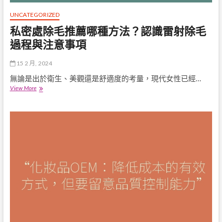
UNCATEGORIZED
私密處除毛推薦哪種方法？認識雷射除毛
過程與注意事項
15 2 月, 2024
無論是出於衛生、美觀還是舒適度的考量，現代女性已經…
私
View More
密
處
除
毛
推
薦
哪
種
方
法？
認
識
雷
射
除