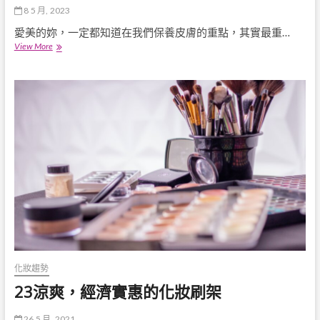
能
現：
8 5 月, 2023
性
探
愛美的妳，一定都知道在我們保養皮膚的重點，其實最重…
索
玻
View More
眼
尿
影
酸
畫
用
法
途，
的
該
世
怎
紀
麼
變
用？
遷
化妝趨勢
23涼爽，經濟實惠的化妝刷架
26 5 月, 2021