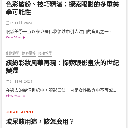
色彩繽紛、技巧精湛：探索眼影的多重美
質
析：
的
如
學可能性
完
何
美
挑
秘
14 11 月, 2023
選
訣
適
眼影美學一直以來都是化妝領域中引人注目的焦點之一。…
合
色
View More
眼
彩
睛
繽
顏
紛、
化妝趨勢
妝容風格
眼妝教學
色
技
繽紛彩妝風華再現：探索眼影畫法的世紀
的
巧
色
精
變遷
調？
湛：
探
14 11 月, 2023
索
眼
在過去的幾個世紀中，眼影畫法一直是女性妝容中不可或…
影
繽
View More
的
紛
多
彩
重
妝
UNCATEGORIZED
美
風
玻尿酸用途，該怎麼用？
學
華
可
再