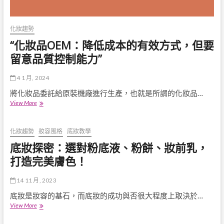
毛
過
程
化妝趨勢
與
“化妝品OEM：降低成本的有效方式，但要
注
意
留意品質控制能力”
事
項
4 1 月, 2024
將化妝品委託給原裝機廠進行生產，也就是所謂的化妝品…
“化
View More
妝
品
OEM：
化妝趨勢
妝容風格
底妝教學
降
底妝探密：選對粉底液、粉餅、妝前乳，
低
成
打造完美膚色！
本
的
14 11 月, 2023
有
效
底妝是妝容的基石，而底妝的成功與否很大程度上取決於…
方
底
View More
式，
妝
但
探