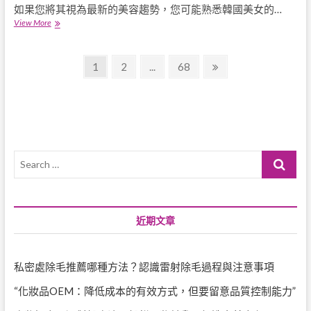
如果您將其視為最新的美容趨勢，您可能熟悉韓國美女的…
12
View More
韓
國
文
化
Page
Page
Page
Next
1
2
...
68
妝
page
章
趨
勢
導
你
需
覽
要
嘗
Search
試
…
近期文章
私密處除毛推薦哪種方法？認識雷射除毛過程與注意事項
“化妝品OEM：降低成本的有效方式，但要留意品質控制能力”