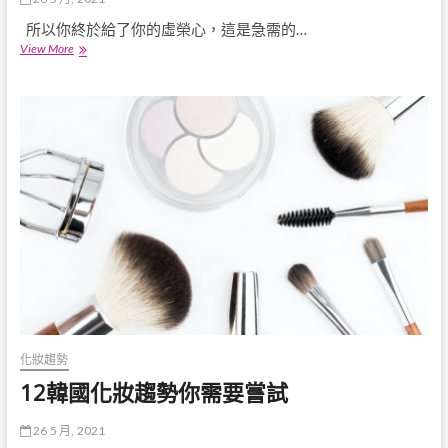
所以你終於給了你的虛榮心，這是急需的…
23
View More
涼
爽，
經
濟
實
惠
的
化
妝
刷
架
化妝趨勢
12韓國化妝趨勢你需要嘗試
26 5 月, 2021