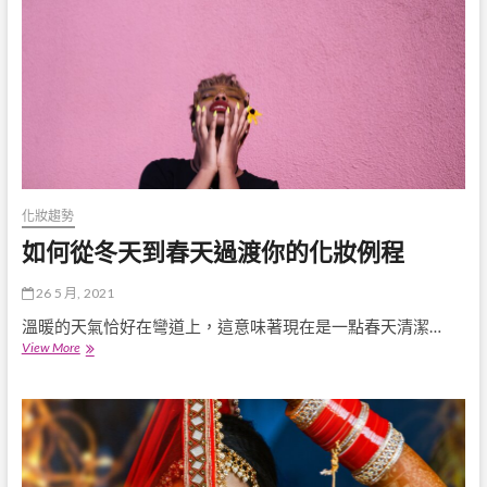
舞
會
持
續
整
晚
化妝趨勢
如何從冬天到春天過渡你的化妝例程
26 5 月, 2021
溫暖的天氣恰好在彎道上，這意味著現在是一點春天清潔…
如
View More
何
從
冬
天
到
春
天