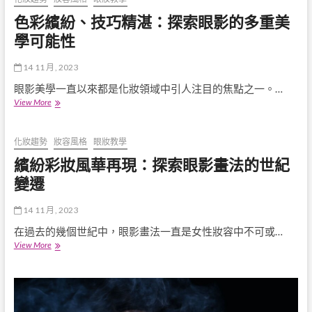
膚
解
色彩繽紛、技巧精湛：探索眼影的多重美
質
析：
的
如
學可能性
完
何
美
挑
秘
14 11 月, 2023
選
訣
適
眼影美學一直以來都是化妝領域中引人注目的焦點之一。…
合
色
View More
眼
彩
睛
繽
顏
紛、
化妝趨勢
妝容風格
眼妝教學
色
技
繽紛彩妝風華再現：探索眼影畫法的世紀
的
巧
色
精
變遷
調？
湛：
探
14 11 月, 2023
索
眼
在過去的幾個世紀中，眼影畫法一直是女性妝容中不可或…
影
繽
View More
的
紛
多
彩
重
妝
美
風
學
華