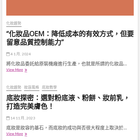
化妝趨勢
“化妝品OEM：降低成本的有效方式，但要
留意品質控制能力”
4 1 月, 2024
將化妝品委託給原裝機廠進行生產，也就是所謂的化妝品…
“化
View More
妝
品
OEM：
化妝趨勢
妝容風格
底妝教學
降
底妝探密：選對粉底液、粉餅、妝前乳，
低
成
打造完美膚色！
本
的
14 11 月, 2023
有
效
底妝是妝容的基石，而底妝的成功與否很大程度上取決於…
方
底
View More
式，
妝