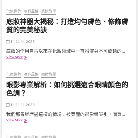
但
探
要
密：
化妝趨勢
妝容風格
底妝教學
留
選
底妝神器大揭秘：打造均勻膚色、修飾膚
意
對
品
粉
質的完美秘訣
質
底
控
液、
制
14 11 月, 2023
粉
能
餅、
底妝的作用自古以來在化妝領域中一直扮演著不可或缺的…
力”
妝
底
View More
前
妝
乳，
神
打
器
化妝趨勢
妝容風格
眼妝教學
造
大
眼影專業解析：如何挑選適合眼睛顏色的
完
揭
美
秘：
色調？
膚
打
色！
造
14 11 月, 2023
均
勻
我們都曾經歷過這樣的情境：被美麗的眼影盤吸引，購買…
膚
眼
View More
色、
影
修
專
飾
業
化妝趨勢
妝容風格
眼妝教學