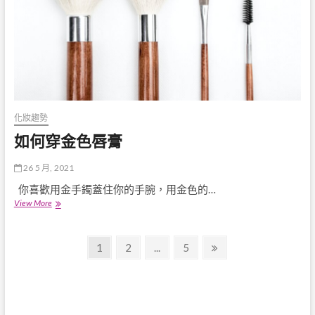
化妝趨勢
如何穿金色唇膏
26 5 月, 2021
你喜歡用金手鐲蓋住你的手腕，用金色的…
如
View More
何
穿
文
金
Page
Page
Page
Next
1
2
...
5
色
page
章
唇
膏
導
覽