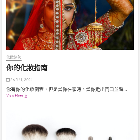
過
渡
你
的
化
妝
例
程
化妝趨勢
你的化妝指南
26 5 月, 2021
你有你的化妝例程，但是當你在家時。當你走出門口並踏…
你
View More
的
化
妝
指
南