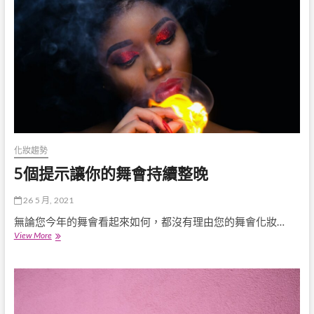
可
再
能
現：
性
探
索
眼
影
畫
法
的
世
紀
變
化妝趨勢
遷
5個提示讓你的舞會持續整晚
26 5 月, 2021
無論您今年的舞會看起來如何，都沒有理由您的舞會化妝…
5
View More
個
提
示
讓
你
的