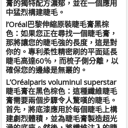
膏的獨特配方濃郁，並在一個應用
中猛烈構建睫毛。
l’Oréal巴黎伸縮原裝睫毛膏黑棕
色：如果您正在尋找一個睫毛膏，
那將讓您的睫毛強的長度，這是對
你的。專利柔性精密刷的平面延長
睫毛高達60％，而梳子側分離，以
確保您的邊緣是無叢的。
L’Oréalparis voluminul superstar
睫毛膏在黑色棕色：這種纖維睫毛
膏需要兩個步驟令人驚嘆的睫毛。
首先，將底漆應用於每個睫毛上構
建劇烈體積，並為睫毛膏製造超光
滑的底座。然後，將纖維注入的睫